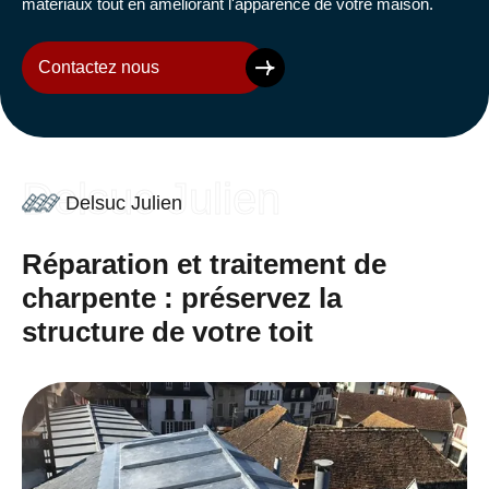
matériaux tout en améliorant l'apparence de votre maison.
Contactez nous
Delsuc Julien
Delsuc Julien
Réparation et traitement de
charpente : préservez la
structure de votre toit