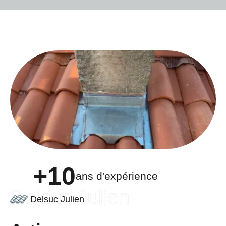
+10
ans d'expérience
Delsuc Julien
Delsuc Julien