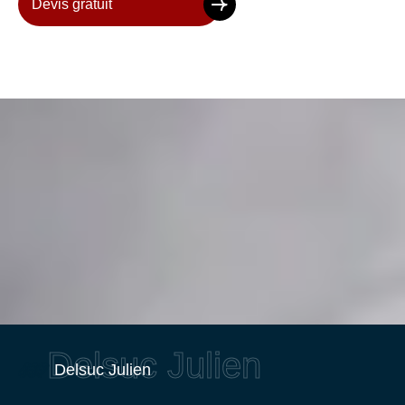
Devis gratuit
Delsuc Julien
Delsuc Julien