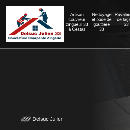
Artisan
Nettoyage
Ravale
couvreur
et pose de
de faç
zingueur 33
gouttière
33
à Cestas
33
Delsuc Julien