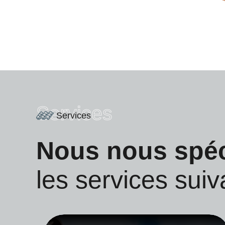
Services
Services
Nous nous spé
les services suiv