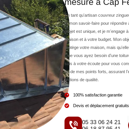
mesure à Cap Fe
En tant qu'artisan couvreur zingue
et mon savoir-faire pour répondre
projet est unique, et je m'engage 
maison et à votre budget. Mon obje
protège votre maison, mais qu'elle
Que vous ayez besoin d'une toiture
suis à votre écoute pour vous con
un de mes points forts, assurant l'
finitions de qualité.
100% satisfaction garantie
Devis et déplacement gratuits
05 33 06 24 21
06 18 87 95 41