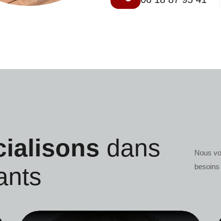
cialisons
dans
Nous vou
besoins 
ants