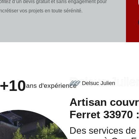
ofitez d’un devis gratuit et sans engagement pour
ncrétiser vos projets en toute sérénité.
Delsuc Julie
+10
Delsuc Julien
ans d'expérience
Artisan couv
Ferret 33970 
Des services de 