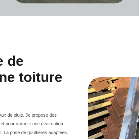
e de
ne toiture
Ramonage 33
eaux de pluie. Je propose des
et pour garantir une évacuation
n. La pose de gouttières adaptées