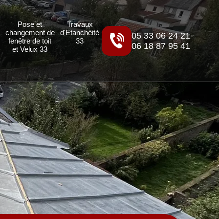
Pose et
Travaux
changement de
d'Etanchéité
05 33 06 24 21
fenêtre de toit
33
06 18 87 95 41
et Velux 33