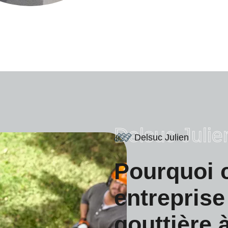
Delsuc Julie
Delsuc Julien
Pourquoi c
entreprise
gouttière 