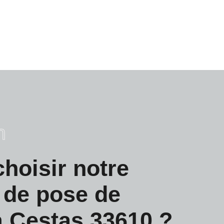
n
hoisir notre
 de pose de
à Cestas 33610 ?