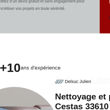
ofitez d’un devis gratuit et sans engagement pour
ncrétiser vos projets en toute sérénité.
+10
ans d'expérience
Delsuc Julie
Delsuc Julien
Nettoyage et 
Cestas 33610 