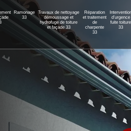
ement
Ramonage
Travaux de nettoyage
Réparation
Interventio
açade
33
démoussage et
et traitement
d'urgence
3
hydrofuge de toiture
de
fuite toitur
et façade 33
charpente
33
33