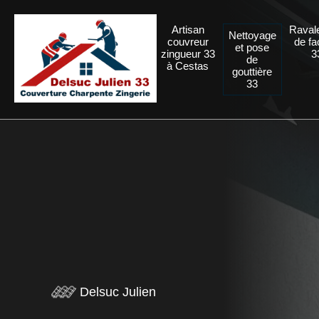
Artisan
Raval
Nettoyage
couvreur
de f
et pose
zingueur 33
3
de
à Cestas
gouttière
33
Delsuc Julien